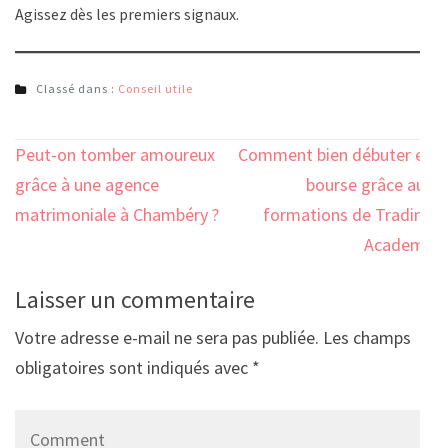
Agissez dès les premiers signaux.
Classé dans :
Conseil utile
Navigation
Peut-on tomber amoureux
Comment bien débuter en
de
grâce à une agence
bourse grâce aux
l’article
matrimoniale à Chambéry ?
formations de Trading
Academy
Laisser un commentaire
Votre adresse e-mail ne sera pas publiée.
Les champs
obligatoires sont indiqués avec
*
Comment