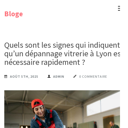
Aller
Bloge
au
contenu
(Pressez
Entrée)
Quels sont les signes qui indiquent
qu’un dépannage vitrerie à Lyon est
nécessaire rapidement ?
AOÛT 5TH, 2025
ADMIN
0 COMMENTAIRE