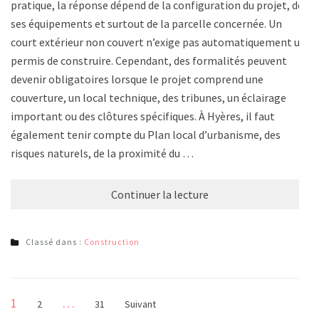
pratique, la réponse dépend de la configuration du projet, de
ses équipements et surtout de la parcelle concernée. Un
court extérieur non couvert n’exige pas automatiquement un
permis de construire. Cependant, des formalités peuvent
devenir obligatoires lorsque le projet comprend une
couverture, un local technique, des tribunes, un éclairage
important ou des clôtures spécifiques. À Hyères, il faut
également tenir compte du Plan local d’urbanisme, des
risques naturels, de la proximité du …
Continuer la lecture
Classé dans :
Construction
Pagination
Page
1
…
Page
Page
2
31
Suivant