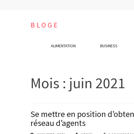
Aller
au
contenu
BLOGE
(Pressez
Entrée)
ALIMENTATION
BUSINESS
Mois :
juin 2021
Se mettre en position d’obte
réseau d’agents