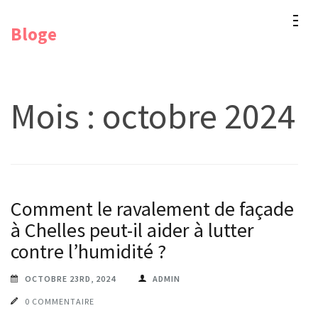
Aller
Bloge
au
contenu
(Pressez
Entrée)
Mois :
octobre 2024
Comment le ravalement de façade
à Chelles peut-il aider à lutter
contre l’humidité ?
OCTOBRE 23RD, 2024
ADMIN
0 COMMENTAIRE