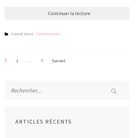
Continuer la lecture
Classé dans :
Construction
Pagination
Page
1
…
Page
Page
2
7
Suivant
des
publications
Rechercher :
ARTICLES RÉCENTS