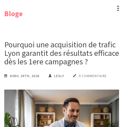
Aller
Bloge
au
contenu
(Pressez
Entrée)
Pourquoi une acquisition de trafic
Lyon garantit des résultats efficaces
dès les 1ere campagnes ?
AVRIL 29TH, 2026
LESLY
0 COMMENTAIRE