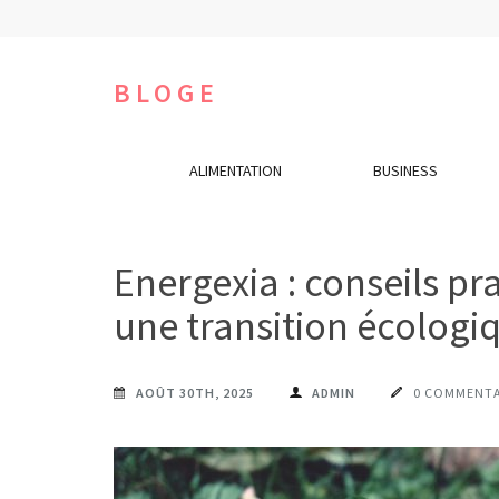
Aller
au
contenu
BLOGE
(Pressez
Entrée)
ALIMENTATION
BUSINESS
Energexia : conseils pr
une transition écologi
AOÛT 30TH, 2025
ADMIN
0 COMMENTA