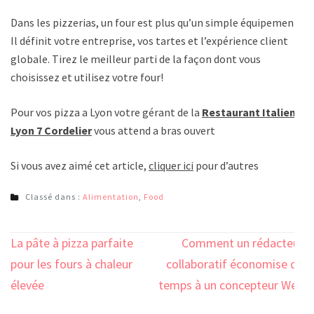
Dans les pizzerias, un four est plus qu’un simple équipement.
Il définit votre entreprise, vos tartes et l’expérience client
globale. Tirez le meilleur parti de la façon dont vous
choisissez et utilisez votre four!
Pour vos pizza a Lyon votre gérant de la
Restaurant Italien
Lyon 7 Cordelier
vous attend a bras ouvert
Si vous avez aimé cet article,
cliquer ici
pour d’autres
Classé dans :
Alimentation
,
Food
Navigation
La pâte à pizza parfaite
Comment un rédacteur
de
pour les fours à chaleur
collaboratif économise du
l’article
élevée
temps à un concepteur Web