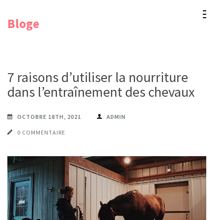
Aller
Bloge
au
contenu
(Pressez
Entrée)
7 raisons d’utiliser la nourriture
dans l’entraînement des chevaux
OCTOBRE 18TH, 2021
ADMIN
0 COMMENTAIRE